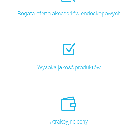
Bogata oferta akcesoriów endoskopowych
Z
Z
Wysoka jakość produktów


Atrakcyjne ceny