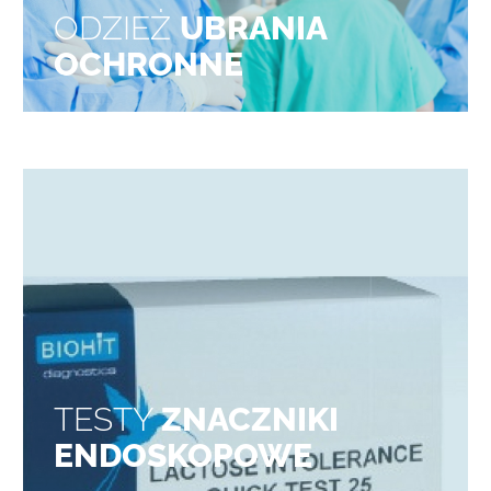
ODZIEŻ
UBRANIA
OCHRONNE
TESTY
ZNACZNIKI
ENDOSKOPOWE