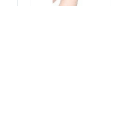
E
RĘKAWICE OCHRONNE
WINYLOWE RWB05M