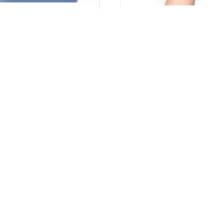
RĘKAWICE OCHRONNE
RĘKAWICE OCHRONN
NITRYLOWE RNB01XS
WINYLOWE RWB05L