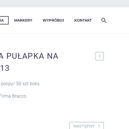
IA
MARKERY
WYPRÓBUJ
KONTAKT
A PUŁAPKA NA
113
olipy/ 50 szt boks.
Firma Bracco.
NASTĘPNY