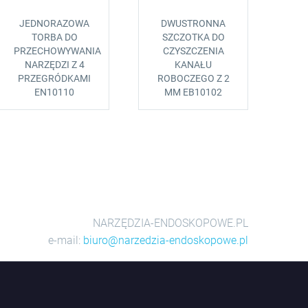
JEDNORAZOWA
DWUSTRONNA
TORBA DO
SZCZOTKA DO
PRZECHOWYWANIA
CZYSZCZENIA
NARZĘDZI Z 4
KANAŁU
PRZEGRÓDKAMI
ROBOCZEGO Z 2
EN10110
MM EB10102
NARZĘDZIA-ENDOSKOPOWE.PL
e-mail:
biuro@narzedzia-endoskopowe.pl