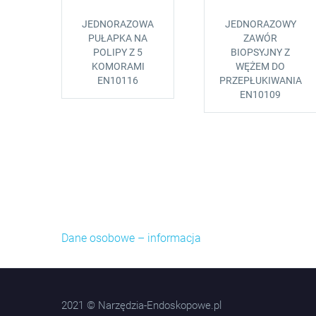
JEDNORAZOWA
JEDNORAZOWY
PUŁAPKA NA
ZAWÓR
POLIPY Z 5
BIOPSYJNY Z
KOMORAMI
WĘŻEM DO
EN10116
PRZEPŁUKIWANIA
EN10109
Dane osobowe – informacja
2021 © Narzędzia-Endoskopowe.pl