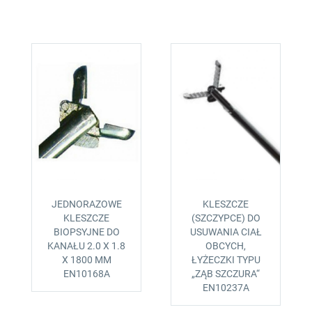
JEDNORAZOWE
KLESZCZE
KLESZCZE
(SZCZYPCE) DO
BIOPSYJNE DO
USUWANIA CIAŁ
KANAŁU 2.0 X 1.8
OBCYCH,
X 1800 MM
ŁYŻECZKI TYPU
EN10168A
„ZĄB SZCZURA“
EN10237A