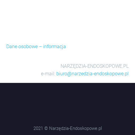
Dane osobowe – informacja
NARZĘDZIA-ENDOSKOPOWE.PL
e-mail:
biuro@narzedzia-endoskopowe.pl
2021 © Narzędzia-Endoskopowe.pl