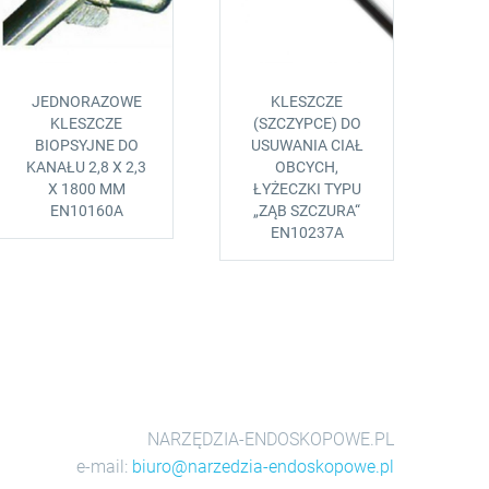
JEDNORAZOWE
KLESZCZE
KLESZCZE
(SZCZYPCE) DO
BIOPSYJNE DO
USUWANIA CIAŁ
KANAŁU 2,8 X 2,3
OBCYCH,
X 1800 MM
ŁYŻECZKI TYPU
EN10160A
„ZĄB SZCZURA“
EN10237A
NARZĘDZIA-ENDOSKOPOWE.PL
e-mail:
biuro@narzedzia-endoskopowe.pl