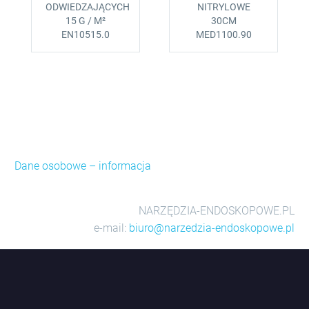
ODWIEDZAJĄCYCH
NITRYLOWE
15 G / M²
30CM
EN10515.0
MED1100.90
Dane osobowe – informacja
NARZĘDZIA-ENDOSKOPOWE.PL
e-mail:
biuro@narzedzia-endoskopowe.pl