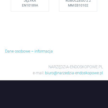
JĘZYKA
ROBOCZEGO Z 2
EN10189A
MM EB10102
Dane osobowe – informacja
NARZĘDZIA-ENDOSKOPOWE.PL
e-mail:
biuro@narzedzia-endoskopowe.pl